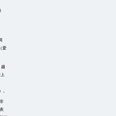
融
两
（爱
、越
榜上
）。
非
表