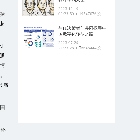
物理学的未来？
2023-10-10
包括
09:23:50
•
9547076 次
的超
与IT决策者们共同探寻中
国数字化转型之路
2023-07-29
研
21:25:26
•
6645444 次
和通
疫情
资。
积极
德国
资环